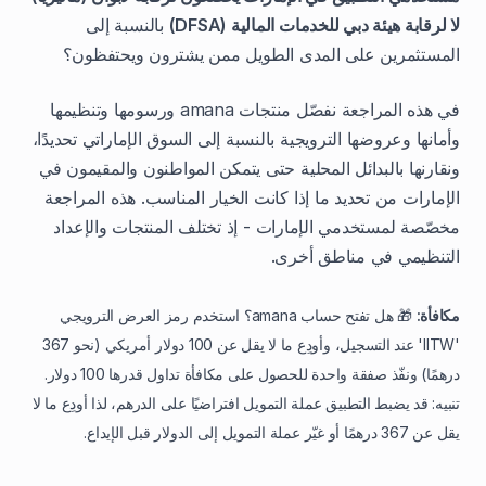
لا لرقابة هيئة دبي للخدمات المالية (DFSA)
بالنسبة إلى
المستثمرين على المدى الطويل ممن يشترون ويحتفظون؟
في هذه المراجعة نفصّل منتجات amana ورسومها وتنظيمها
وأمانها وعروضها الترويجية بالنسبة إلى السوق الإماراتي تحديدًا،
ونقارنها بالبدائل المحلية حتى يتمكن المواطنون والمقيمون في
الإمارات من تحديد ما إذا كانت الخيار المناسب. هذه المراجعة
مخصّصة لمستخدمي الإمارات - إذ تختلف المنتجات والإعداد
التنظيمي في مناطق أخرى.
مكافأة:
🎁 هل تفتح حساب amana؟ استخدم رمز العرض الترويجي
'IITW' عند التسجيل، وأودِع ما لا يقل عن 100 دولار أمريكي (نحو 367
درهمًا) ونفّذ صفقة واحدة للحصول على مكافأة تداول قدرها 100 دولار.
تنبيه: قد يضبط التطبيق عملة التمويل افتراضيًا على الدرهم، لذا أودِع ما لا
يقل عن 367 درهمًا أو غيّر عملة التمويل إلى الدولار قبل الإيداع.