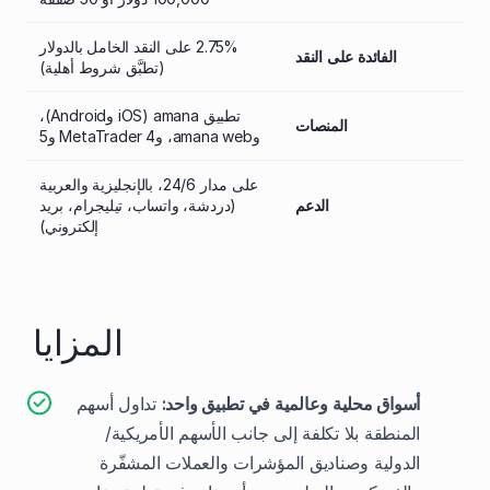
2.75% على النقد الخامل بالدولار
الفائدة على النقد
(تطبَّق شروط أهلية)
تطبيق amana (iOS وAndroid)،
المنصات
وamana web، وMetaTrader 4 و5
على مدار 24/6، بالإنجليزية والعربية
الدعم
(دردشة، واتساب، تيليجرام، بريد
إلكتروني)
المزايا
أسواق محلية وعالمية في تطبيق واحد:
تداول أسهم
المنطقة بلا تكلفة إلى جانب الأسهم الأمريكية/
الدولية وصناديق المؤشرات والعملات المشفّرة