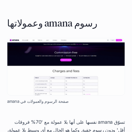
رسوم amana وعمولاتها
صفحة الرسوم والعمولات في amana
تسوّق amana نفسها على أنها بلا عمولة مع '70% فروقات
أقل' ودون رسوم خفية. وكما هو الحال مع أي وسيط بلا عمولة،