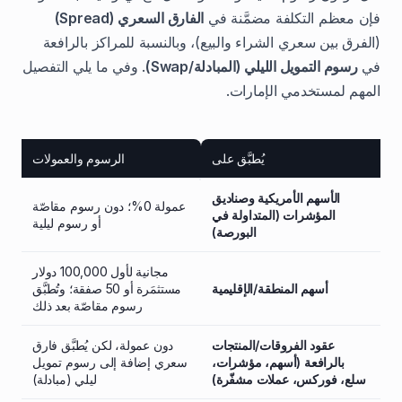
فإن معظم التكلفة مضمَّنة في
الفارق السعري (Spread)
(الفرق بين سعري الشراء والبيع)، وبالنسبة للمراكز بالرافعة
في
رسوم التمويل الليلي (المبادلة/Swap)
. وفي ما يلي التفصيل
المهم لمستخدمي الإمارات.
يُطبَّق على
الرسوم والعمولات
الأسهم الأمريكية وصناديق
عمولة 0%؛ دون رسوم مقاصّة
المؤشرات (المتداولة في
أو رسوم ليلية
البورصة)
مجانية لأول 100,000 دولار
أسهم المنطقة/الإقليمية
مستثمَرة أو 50 صفقة؛ وتُطبَّق
رسوم مقاصّة بعد ذلك
عقود الفروقات/المنتجات
دون عمولة، لكن يُطبَّق فارق
بالرافعة (أسهم، مؤشرات،
سعري إضافة إلى رسوم تمويل
سلع، فوركس، عملات مشفّرة)
ليلي (مبادلة)