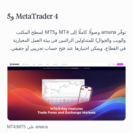
MetaTrader 4 و5
توفّر amana وصولًا كاملًا إلى MT4 وMT5 (سطح المكتب
والويب والجوال) للمتداولين الراغبين في بيئة العمل المعيارية
في القطاع، ويمكن اختيارها عند فتح حساب تجريبي أو حقيقي.
amana على MT4/MT5