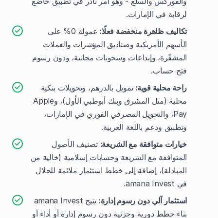
والفوركس والسلع - وهو أمر نادر في تطبيق خاضع
لرقابة في الإمارات.
تكاليف ظاهرة منخفضة فعلًا:
عمولة 0% على
الأسهم الأمريكية وصناديق المؤشرات والعملات
المشفّرة، وإيداعات وسحوبات مجانية، ودون رسوم
فتح حساب.
راحة محلية قوية:
تمويل بالدرهم، وتحويلات بنكية
محلية (مثل المشرق وبنك أبوظبي الأول)، وApple
Pay، والتحويل المصرفي الفوري في الإمارات،
وتطبيق ودعم باللغة العربية.
خيارات متوافقة مع الشريعة:
تصنيف الأصول
المتوافقة مع الشريعة وحسابات إسلامية (خالية من
المبادلة)، إضافة إلى خطط استثمار ملائمة للحلال
في amana Invest.
استثمار آلي دون رسوم إدارة:
يتيح amana Invest
بناء خطط دورية وجزئية دون رسوم إدارة أو أداء أو