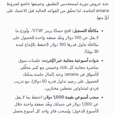
عدة عروض دورية لمستخدمي التطبيق. وجميعها خاضع لشروط
amana الخاصة، لذا تحقّق من القواعد الحالية قبل الاعتماد على
أيٍّ منها.
مكافأة التسجيل:
افتح حسابًا برمز 'IITW'، وأودِع ما
لا يقل عن 100 دولار ونفّذ صفقة واحدة للحصول على
مكافأة تداول قدرها 100 دولار (احتفظ بالإيداع لمدة
30 يومًا).
ندوات أسبوعية مجانية عبر الإنترنت:
جلسات سوق
مباشرة مجانية كل ثلاثاء وخميس مع كبير محلّلي
الأسواق في amana؛ وعند إكمال جلسة يمكنك
الحصول على رصيد تداول قدره 50 دولارًا، مع تدريب
فردي لمتداولين نشطين مختارين.
سحب أسبوعي بقيمة 1,000 دولار:
احتفظ بما لا يقل
عن 1,000 دولار في حسابك ونفّذ صفقة واحدة خلال
الأسبوع للدخول؛ ويُسحب فائز واحد كل أسبوع يحصل