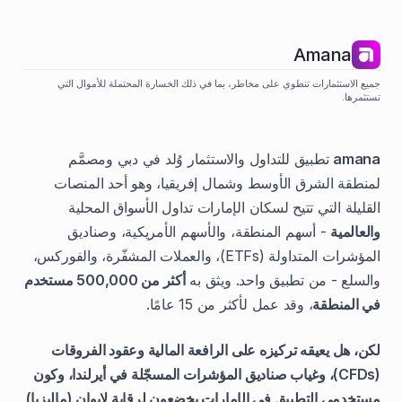
Amana
جميع الاستثمارات تنطوي على مخاطر، بما في ذلك الخسارة المحتملة للأموال التي
تستثمرها.
amana
تطبيق للتداول والاستثمار وُلد في دبي ومصمَّم
لمنطقة الشرق الأوسط وشمال إفريقيا، وهو أحد المنصات
القليلة التي تتيح لسكان الإمارات تداول الأسواق المحلية
والعالمية
- أسهم المنطقة، والأسهم الأمريكية، وصناديق
المؤشرات المتداولة (ETFs)، والعملات المشفّرة، والفوركس،
والسلع - من تطبيق واحد. ويثق به
أكثر من 500,000 مستخدم
في المنطقة
، وقد عمل لأكثر من 15 عامًا.
لكن، هل يعيقه تركيزه على الرافعة المالية وعقود الفروقات
(CFDs)، وغياب صناديق المؤشرات المسجّلة في أيرلندا، وكون
مستخدمي التطبيق في الإمارات يخضعون لرقابة لابوان (ماليزيا)