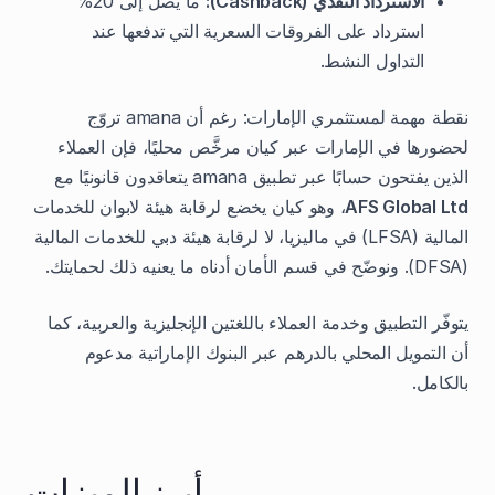
الاسترداد النقدي (Cashback):
ما يصل إلى 20%
استرداد على الفروقات السعرية التي تدفعها عند
التداول النشط.
نقطة مهمة لمستثمري الإمارات: رغم أن amana تروّج
لحضورها في الإمارات عبر كيان مرخَّص محليًا، فإن العملاء
الذين يفتحون حسابًا عبر تطبيق amana يتعاقدون قانونيًا مع
AFS Global Ltd
، وهو كيان يخضع لرقابة هيئة لابوان للخدمات
المالية (LFSA) في ماليزيا، لا لرقابة هيئة دبي للخدمات المالية
(DFSA). ونوضّح في قسم الأمان أدناه ما يعنيه ذلك لحمايتك.
يتوفّر التطبيق وخدمة العملاء باللغتين الإنجليزية والعربية، كما
أن التمويل المحلي بالدرهم عبر البنوك الإماراتية مدعوم
بالكامل.
أبرز الميزات