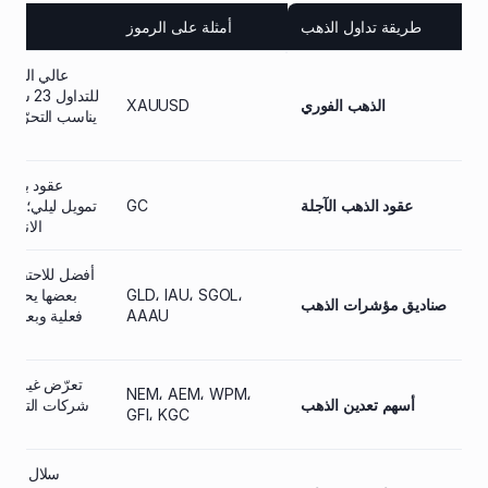
طريقة تداول الذهب
أمثلة على الرموز
مل
عالي السيول
الذهب الفوري
XAUUSD
يناسب التحرّكات
عقود بالرا
عقود الذهب الآجلة
GC
تمويل ليلي؛ انتبه
الانتهاء
أفضل للاحتفاظ 
GLD، IAU، SGOL،
بعضها يحتفظ 
صناديق مؤشرات الذهب
AAAU
فعلية وبعضها 
ال
تعرّض غير مبا
NEM، AEM، WPM،
أسهم تعدين الذهب
شركات التعدين؛
GFI، KGC
يوزّ
سلال من ك