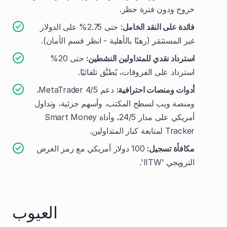
خروج ودون فترة حظر.
فائدة على النقد الخامل:
حتى 2.75% على الدولار
غير المستثمَر (رهنًا بالأهلية - انظر قسم الأمان).
استرداد نقدي للمتداولين النشطين:
حتى 20%
استرداد على الفروقات، يُطبَّق تلقائيًا.
أدوات ومنصات احترافية:
دعم MetaTrader 4/5،
ومنصة ويب لسطح المكتب، وأسهم جزئية، وتداول
أمريكي على مدار 24/5، وأداة Smart Money
Tracker لمتابعة كبار المتداولين.
مكافأة تسجيل:
100 دولار أمريكي مع رمز العرض
الترويجي 'IITW'.
العيوب