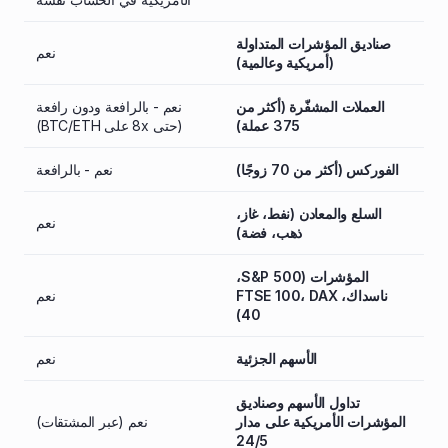
صناديق المؤشرات المتداولة
نعم
(أمريكية وعالمية)
العملات المشفّرة (أكثر من
نعم - بالرافعة ودون رافعة
375 عملة)
(حتى 8x على BTC/ETH)
الفوركس (أكثر من 70 زوجًا)
نعم - بالرافعة
السلع والمعادن (نفط، غاز،
نعم
ذهب، فضة)
المؤشرات (S&P 500،
ناسداك، FTSE 100، DAX
نعم
40)
الأسهم الجزئية
نعم
تداول الأسهم وصناديق
المؤشرات الأمريكية على مدار
نعم (عبر المشتقات)
24/5