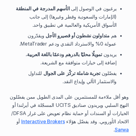
يرغبون في الوصول إلى
الأسهم المدرجة في المنطقة
(الإمارات والسعودية وقطر وغيرها) إلى جانب
الأسواق الأمريكية والعالمية في تطبيق واحد.
هم
متداولون نشطون أو قصيرو الأجل
ويقدّرون
عمولة 0% والاسترداد النقدي ودعم MetaTrader.
يريدون
تمويلًا محليًا بالدرهم ودعمًا باللغة العربية
،
إضافة إلى خيارات متوافقة مع الشريعة.
يفضّلون
تجربة شاملة تركّز على الجوال
للتداول
والاستثمار الآلي وإيداع النقد.
وهو أقل ملاءمة للمستثمرين على المدى الطويل ممن يفضّلون
النهج السلبي ويريدون صناديق UCITS المسجّلة في أيرلندا أو
الخيارات أو السندات أو حماية نظام تعويض على غرار DFSA/
الاتحاد الأوروبي. وقد يفضّل هؤلاء
Interactive Brokers
أو
.
Sarwa