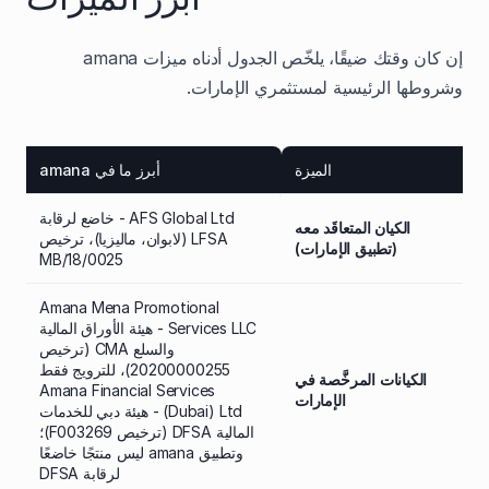
إن كان وقتك ضيقًا، يلخّص الجدول أدناه ميزات amana
وشروطها الرئيسية لمستثمري الإمارات.
الميزة
أبرز ما في amana
AFS Global Ltd - خاضع لرقابة
الكيان المتعاقَد معه
LFSA (لابوان، ماليزيا)، ترخيص
(تطبيق الإمارات)
MB/18/0025
Amana Mena Promotional
Services LLC - هيئة الأوراق المالية
والسلع CMA (ترخيص
20200000255)، للترويج فقط
الكيانات المرخَّصة في
Amana Financial Services
الإمارات
(Dubai) Ltd - هيئة دبي للخدمات
المالية DFSA (ترخيص F003269)؛
وتطبيق amana ليس منتجًا خاضعًا
لرقابة DFSA