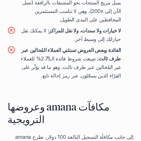
يميل مزيج المنتجات نحو المشتقات بالرافعة (تصل
الآن إلى 200x)، وهي لا تناسب المستثمرين
المحافظين على المدى الطويل.
لا خيارات ولا سندات، ولا نقل للمراكز:
لا يمكنك نقل
حيازاتك إلى وسيط آخر.
الفائدة وبعض العروض تستثني العملاء المُحالين عبر
طرف ثالث:
صِيغت شروط فائدة الـ2.75% للعملاء
غير المُحالين عبر طرف ثالث، وهو ما قد يؤثّر على
القرّاء الذين يسجّلون عبر رمز إحالة تابع.
مكافآت amana وعروضها
الترويجية
إلى جانب مكافأة التسجيل البالغة 100 دولار، تطرح amana