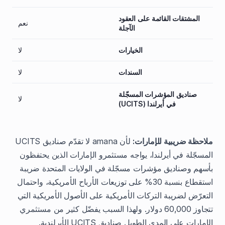
المشتقات القائمة على العقود
نعم
الآجلة
الخيارات
لا
السندات
لا
صناديق المؤشرات المسجّلة
لا
في أيرلندا (UCITS)
ملاحظة ضريبية للإمارات:
لأن amana لا تقدّم صناديق UCITS
المسجّلة في أيرلندا، يواجه مستثمرو الإمارات الذين يحتفظون
بأسهم وصناديق مؤشرات مسجّلة في الولايات المتحدة ضريبة
استقطاع بنسبة 30% على توزيعات الأرباح الأمريكية، واحتمال
التعرّض لضريبة التركات الأمريكية على الأصول الأمريكية التي
تتجاوز 60,000 دولار. ولهذا السبب يفضّل كثير من مستثمري
الإمارات على المدى الطويل صناديق UCITS الأيرلندية.