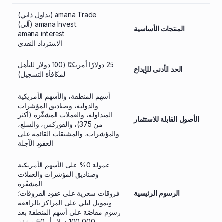
amana Trade (تداول ذاتي)
amana Invest (آلي)
المنتجات الأساسية
amana interest
الاسترداد النقدي
25 دولارًا أمريكيًا (100 دولار للتأهل
الحد الأدنى للإيداع
لمكافأة التسجيل)
أسهم المنطقة، والأسهم الأمريكية
والدولية، وصناديق المؤشرات
المتداولة، والعملات المشفّرة (أكثر
الأصول القابلة للاستثمار
من 375)، والفوركس، والسلع،
والمؤشرات، والمشتقات القائمة على
العقود الآجلة
عمولة 0% على الأسهم الأمريكية
وصناديق المؤشرات والعملات
المشفّرة
الرسوم الرئيسية
فروقات سعرية على عقود الفروقات؛
وتمويل ليلي على المراكز بالرافعة
رسوم مقاصّة على أسهم المنطقة بعد
100,000 دولار أو 50 صفقة