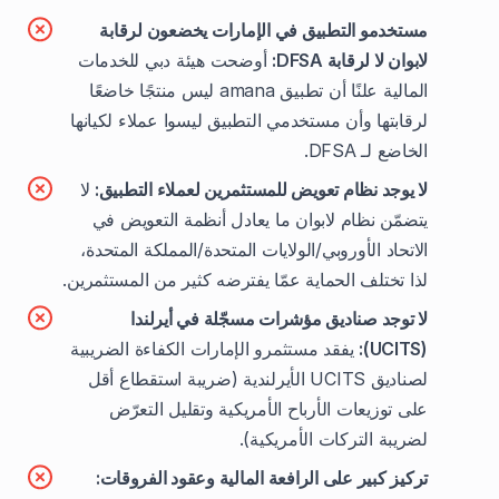
مستخدمو التطبيق في الإمارات يخضعون لرقابة
لابوان لا لرقابة DFSA:
أوضحت هيئة دبي للخدمات
المالية علنًا أن تطبيق amana ليس منتجًا خاضعًا
لرقابتها وأن مستخدمي التطبيق ليسوا عملاء لكيانها
الخاضع لـ DFSA.
لا يوجد نظام تعويض للمستثمرين لعملاء التطبيق:
لا
يتضمّن نظام لابوان ما يعادل أنظمة التعويض في
الاتحاد الأوروبي/الولايات المتحدة/المملكة المتحدة،
لذا تختلف الحماية عمّا يفترضه كثير من المستثمرين.
لا توجد صناديق مؤشرات مسجّلة في أيرلندا
(UCITS):
يفقد مستثمرو الإمارات الكفاءة الضريبية
لصناديق UCITS الأيرلندية (ضريبة استقطاع أقل
على توزيعات الأرباح الأمريكية وتقليل التعرّض
لضريبة التركات الأمريكية).
تركيز كبير على الرافعة المالية وعقود الفروقات: