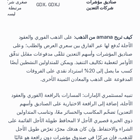
صناديق مؤشرات
صغرى شركات ال
GDX، GDXJ
شركات التعدين
مرتبطة بالذه
ليست مطا
كيف تربح amana من الذهب:
على الذهب الفوري والعقود
الآجلة تُدفع لها عبر الفارق بين سعري العرض والطلب؛ وعلى
صناديق المؤشرات وأسهم التعدين تتلقّى مدفوعات مقابل تدفّق
الأوامر لتغطية تكاليف التنفيذ. ويمكن للمتداولين النشطين أيضًا
كسب ما يصل إلى 20% استرداد نقدي على الفروقات
المدفوعة على الذهب والمعادن الثمينة الأخرى.
تنبيه لمستثمري الإمارات: المسارات بالرافعة (الفوري والعقود
الآجلة، إضافة إلى الرافعة الاختيارية على الصناديق وأسهم
التعدين) تضخّم المكاسب والخسائر معًا، وتناسب المتداولين
ذوي الخبرة قصيري الأجل لا المحافظ طويلة الأجل القائمة على
الشراء والاحتفاظ. وإن كان هدفك مجرّد تعرّض طويل الأجل
للذهب، فإن مركزًا في صندوق مؤشرات دون رافعة هو غالبًا