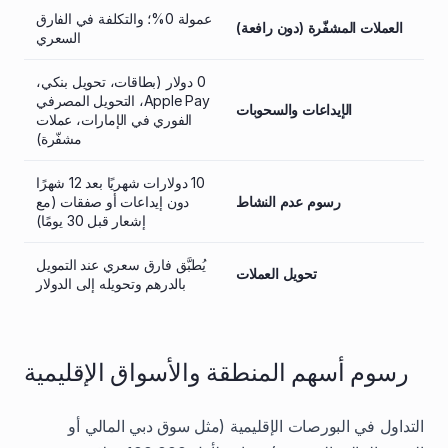
عمولة 0%؛ والتكلفة في الفارق
العملات المشفّرة (دون رافعة)
السعري
0 دولار (بطاقات، تحويل بنكي،
Apple Pay، التحويل المصرفي
الإيداعات والسحوبات
الفوري في الإمارات، عملات
مشفّرة)
10 دولارات شهريًا بعد 12 شهرًا
رسوم عدم النشاط
دون إيداعات أو صفقات (مع
إشعار قبل 30 يومًا)
يُطبَّق فارق سعري عند التمويل
تحويل العملات
بالدرهم وتحويله إلى الدولار
رسوم أسهم المنطقة والأسواق الإقليمية
التداول في البورصات الإقليمية (مثل سوق دبي المالي أو