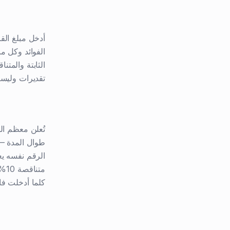
الفوائد وكل م
تقديرات ولي
تُعلن معظم ال
كلما أدخلت فائ