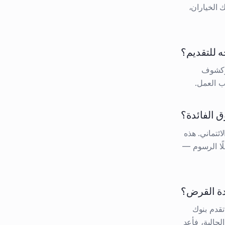
الخياران،
ه للتقديم؟
 وكشوف
 الفائدة؟
اة الائتماني. هذه
معلنة، فاطلب من البنك التكلفة الكاملة — أو الـAPR شاملًا الرسوم —
ادة القرض؟
الرصيد المتبقي. تقدم بنوك
الفوائد الحالية، فأعد