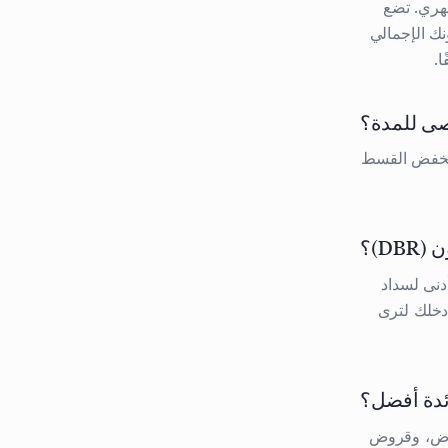
عند 20 ضعف راتبك الشهري. تضع
— وتفحص عبء ديونك الإجمالي
قصى للمدة؟
ات). المدة الأطول تخفض القسط
D)؟
نى لسداد
ية أن تتجاوز نسبتك الإجمالية 50%. أدخل دخلك لترى
ئدة أفضل؟
ُقرض، وقروض