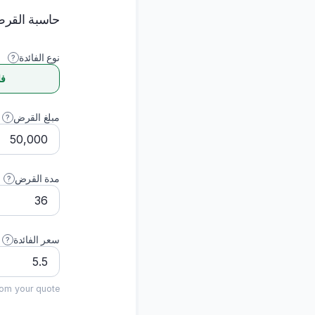
حاسبة الق
تعلن البنوك عادةً عن فائدة ثابتة (تُحسب على كامل المبلغ
طوال المدة). الفائدة المتناقصة (APR) تُحسب فقط على ما
نوع الفائدة
?
تبقى عليك — وهي التكلفة الحقيقية القابلة للمقارنة.
فا
المبلغ الإجمالي الذي تريد اقتراضه، قبل الفوائد والرسوم.
مبلغ القرض
?
المدة الإجمالية للقرض بالأشهر، من أول قسط إلى آخره.
مدة القرض
?
القروض الشخصية في الإمارات محددة بسقف 48 شهرًا.
السعر الوارد في عرضك. تأكد من أن نوع الفائدة أعلاه
يطابق طريقة العرض — فائدة ثابتة 5.5% تكلف تقريبًا مثل
سعر الفائدة
?
فائدة متناقصة 10%.
rom your quote.