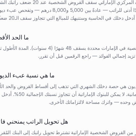
يحدد المصرف المركزي الإماراتي سقف القروض الشخصية 
البنوك أيضًا حدًا أدنى للراتب — عادةً بين 5,000 و8,000 درهم 
دخل دخلك في الحاسبة وستنبهك للمبالغ التي تتجاوز سقف الـ20 ضعفًا.
ما الحد الأ
القروض الشخصية في الإمارات محددة بسقف 48 شهرًا (4 سنو
تزيد إجمالي الفوائد — راجع الرقمين قبل أن تقرر.
ما هي نسبة عبء الديون (BR
يون هي حصة دخلك الشهري التي تذهب إلى أقساط القروض والحد الأد
البطاقات الائتمانية. لا يمكن للبنوك الإمارات
ض وحده — واترك مساحة لالتزاماتك الأخرى.
هل تحويل الراتب يمنحني فا
ير من القروض الشخصية الإماراتية تشترط تحويل راتبك إلى البنك الم