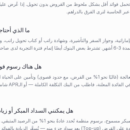
تحمل فوائد أقل بشكل ملحوظ من القروض بدون تحويل. إذا عُرض عليك 
 عبر الحاسبة لترى الفرق بالدراهم.
ما الذي أحتاج
 الإماراتية، وجواز السفر والتأشيرة، وشهادة راتب أو كتاب تحويل راتب،
تجربة لدى صاحب العمل.
هل هناك رسوم فوق
عادةً رسوم معالجة (غالبًا نحو 1% من القرض، مع حدود قصوى) وتأمين على الحي
غير مشمولة في الفائدة ال
هل يمكنني السداد المبكر أو زي
نعم. السداد المبكر مسموح، برسوم منظمة تُحدد عادةً بنحو 1% من 
كثيرة أيضًا زيادة على القرض (Top-up) بعد سداد جزء منه — تُسعَّر الزيادة ب