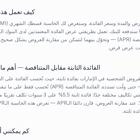
كيف تعمل هذه
ا ستدفعه للبنك. تعمل بطريقتي عرض الفائدة المعتمدتين لدى البنوك الإ
الثابتة والمتناقصة (APR) — وتحوّل بينهما لتتمكن من مقارنة العروض بشكل صحيح.
ست عرض قرض.
الفائدة الثابتة مقابل المتناقصة — أهم م
قروض الشخصية في الإمارات بفائدة ثابتة، حيث تُحسب الفائدة على الم
طوال المدة — حتى وأنت تسدده. الفائدة المتناقصة (APR) تُحسب فقط
الرقم نفسه يعني تكاليف مختلفة جدًا: فائدة ثابتة 5.5% على 3 سنوا
دة ثابتة.
كم يمكنني 