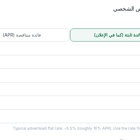
رض الشخصي
ئدة ثابتة (كما في الإعلان)
فائدة متناقصة (APR)
Typical advertised flat rate: ~5.5% (roughly 10% APR). Use the rate f
راتبك الشهري. يُستخدم لحساب نسبة عبء الديون (DBR)