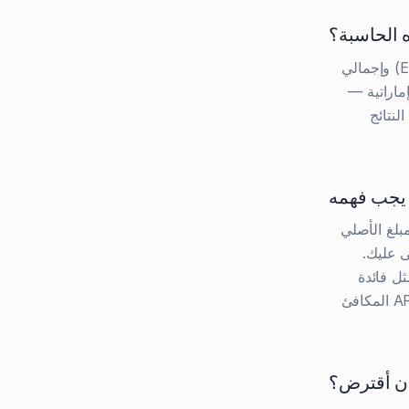
 الحاسبة؟
أدخل مبلغ القرض والمدة وسعر الفائدة، وستعرض لك الحاسبة قسطك الشهري (EMI) وإجمالي
ماراتية —
 النتائج
ا يجب فهمه
بلغ الأصلي
 على ما تبقى عليك.
ت تكلف تقريبًا مثل فائدة
متناقصة 10%. عند مقارنة العروض، قارن دائمًا الـAPR — تعرض هذه الحاسبة الـAPR المكافئ
أن أقترض؟