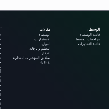
الوسطاء
مقالات
أ
قائمة الوسطاء
الوسطاء
حا
مراجعات الوسيط
الاستثمارات
ح
قائمة التحذيرات
الموارد
ح
التنظيم والرقابة
حا
الادخار
ح
صناديق المؤشرات المتداولة
حا
(ETFs)
ح
ح
أ
س
ال
ح
ح
الي
ح
ا
ا