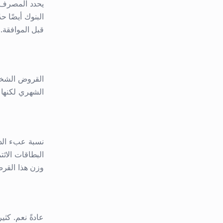
قبل الموافقة. أ
الشهري لكنها 
نسبة عبء الد
وزن هذا القر
عادةً نعم. كث