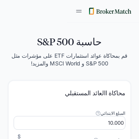
حاسبة S&P 500
قم بمحاكاة عوائد استثمارات ETF على مؤشرات مثل
S&P 500 و MSCI World والمزيد!
المبلغ الذي تستثمره في بداية المحاكاة.
محاكاة االعائد المستقبلي
يمكنك إدخال «0" إذا كنت تخطط للقيام
باستثمارات شهرية فقط.
المبلغ الابتدائي
المبلغ الذي تخطط لاستثماره بانتظام كل
شهر. يمكنك إدخال «0" إذا كنت تقوم
باستثمار أولي لمرة واحدة فقط.
$