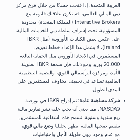
العربية المتحدة، إذا فتحت حسابًا من خلال فرع مركز
دبي المالي العالمي، فستكون علاقتك قانونية مع
Interactive Brokers (المملكة المتحدة) محدودة
المسؤولية، تحت إشراف سلطة دبي للخدمات المالية.
على عكس بعض الكيانات الأوروبية (مثل IBKR
Ireland)، لا يشمل هذا الإعداد خطط تعويض
المستثمرين في الاتحاد الأوروبي مثل الحماية البالغة
20,000 يورو. ومع ذلك، فإن سمعة IBKR الطويلة
الأمد، ومركزه الرأسمالي القوي، والبصمة التنظيمية
العالمية تساعد في تخفيف مخاوف المستثمرين على
المدى الطويل.
شركة مساهمة عامة
: تم إدراج IBKR في بورصة
NASDAQ، مما يعني أنه يجب عليه نشر تقارير مالية
ربع سنوية وسنوية. تسمح هذه الشفافية للمستثمرين
بتقييم صحتها المالية. يظهر تحليلنا
وضع مالي قوي
،
مع عدم وجود ديون طويلة الأجل واحتياطيات