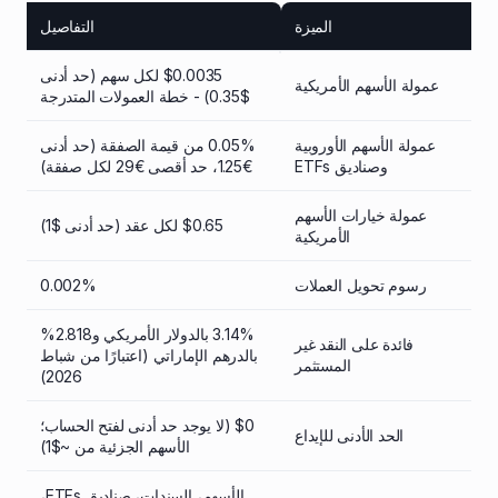
الميزة
التفاصيل
‏$0.0035 لكل سهم (حد أدنى
عمولة الأسهم الأمريكية
$0.35) - خطة العمولات المتدرجة
عمولة الأسهم الأوروبية
0.05% من قيمة الصفقة (حد أدنى
وصناديق ETFs
€1.25، حد أقصى €29 لكل صفقة)
عمولة خيارات الأسهم
$0.65 لكل عقد (حد أدنى $1)
الأمريكية
رسوم تحويل العملات
0.002%
3.14% بالدولار الأمريكي و2.818%
فائدة على النقد غير
بالدرهم الإماراتي (اعتبارًا من شباط
المستثمر
2026)
$0 (لا يوجد حد أدنى لفتح الحساب؛
الحد الأدنى للإيداع
الأسهم الجزئية من ~$1)
الأسهم، السندات، صناديق ETFs،