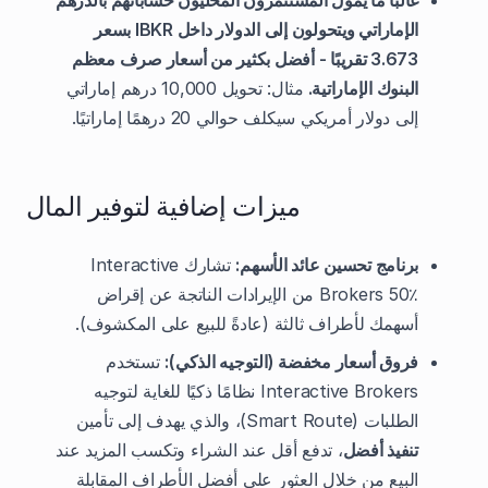
غالبًا ما يمول المستثمرون المحليون حساباتهم بالدرهم
الإماراتي ويتحولون إلى الدولار داخل IBKR بسعر
3.673 تقريبًا - أفضل بكثير من أسعار صرف معظم
البنوك الإماراتية.
مثال: تحويل 10,000 درهم إماراتي
إلى دولار أمريكي سيكلف حوالي 20 درهمًا إماراتيًا.
ميزات إضافية لتوفير المال
برنامج تحسين عائد الأسهم:
تشارك Interactive
Brokers 50٪ من الإيرادات الناتجة عن إقراض
أسهمك لأطراف ثالثة (عادةً للبيع على المكشوف).
فروق أسعار مخفضة (التوجيه الذكي):
تستخدم
Interactive Brokers نظامًا ذكيًا للغاية لتوجيه
الطلبات (Smart Route)، والذي يهدف إلى تأمين
تنفيذ أفضل
، تدفع أقل عند الشراء وتكسب المزيد عند
البيع من خلال العثور على أفضل الأطراف المقابلة