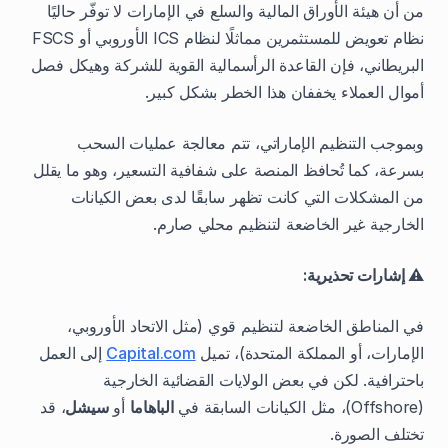
من أن هيئة الأوراق المالية والسلع في الإمارات لا توفّر حاليًا
نظام تعويض للمستثمرين مماثلًا لنظام ICS الأوروبي أو FSCS
البريطاني، فإن القاعدة الرأسمالية القوية للشركة وهيكل فصل
أموال العملاء يخففان هذا الخطر بشكل كبير.
وبموجب التنظيم الإماراتي، تتم معالجة عمليات السحب
بسرعة، كما تُحافظ المنصة على شفافية التسعير، وهو ما يقلل
من المشكلات التي كانت تظهر سابقًا لدى بعض الكيانات
الخارجية غير الخاضعة لتنظيم محلي صارم.
⚠️ إشارات تحذيرية:
في المناطق الخاضعة لتنظيم قوي (مثل الاتحاد الأوروبي،
الإمارات، أو المملكة المتحدة)، تميل
Capital.com
إلى العمل
باحترافية. لكن في بعض الولايات القضائية الخارجية
(Offshore)، مثل الكيانات السابقة في
الباهاما
أو
سيشل
، قد
تختلف الصورة.