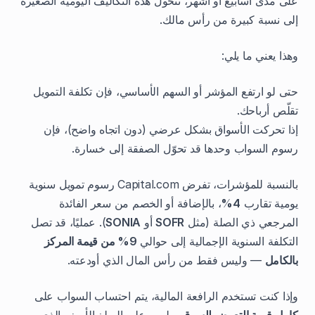
على مدى أسابيع أو أشهر، تتحول هذه التكاليف اليومية الصغيرة
إلى نسبة كبيرة من رأس مالك.
وهذا يعني ما يلي:
حتى لو ارتفع المؤشر أو السهم الأساسي، فإن تكلفة التمويل
تقلّص أرباحك.
إذا تحركت الأسواق بشكل عرضي (دون اتجاه واضح)، فإن
رسوم السواب وحدها قد تحوّل الصفقة إلى خسارة.
بالنسبة للمؤشرات، تفرض Capital.com رسوم تمويل سنوية
يومية تقارب
4%
، بالإضافة أو الخصم من سعر الفائدة
المرجعي ذي الصلة (مثل
SOFR
أو
SONIA
). عمليًا، قد تصل
التكلفة السنوية الإجمالية إلى حوالي
9% من قيمة المركز
بالكامل
— وليس فقط من رأس المال الذي أودعته.
وإذا كنت تستخدم الرافعة المالية، يتم احتساب السواب على
كامل قيمة التعرض للسوق
، وليس على المبلغ الأصغر الذي