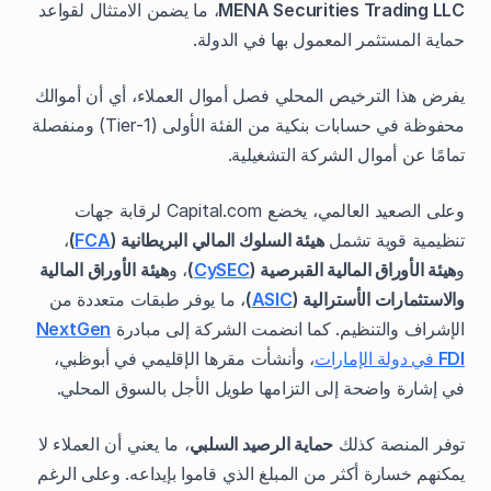
MENA Securities Trading LLC
، ما يضمن الامتثال لقواعد
حماية المستثمر المعمول بها في الدولة.
يفرض هذا الترخيص المحلي فصل أموال العملاء، أي أن أموالك
محفوظة في حسابات بنكية من الفئة الأولى (Tier-1) ومنفصلة
تمامًا عن أموال الشركة التشغيلية.
وعلى الصعيد العالمي، يخضع Capital.com لرقابة جهات
تنظيمية قوية تشمل
هيئة السلوك المالي البريطانية (
FCA
)
،
و
هيئة الأوراق المالية القبرصية (
CySEC
)
، و
هيئة الأوراق المالية
والاستثمارات الأسترالية (
ASIC
)
، ما يوفر طبقات متعددة من
الإشراف والتنظيم. كما انضمت الشركة إلى مبادرة
NextGen
FDI
في دولة الإمارات
، وأنشأت مقرها الإقليمي في أبوظبي،
في إشارة واضحة إلى التزامها طويل الأجل بالسوق المحلي.
توفر المنصة كذلك
حماية الرصيد السلبي
، ما يعني أن العملاء لا
يمكنهم خسارة أكثر من المبلغ الذي قاموا بإيداعه. وعلى الرغم