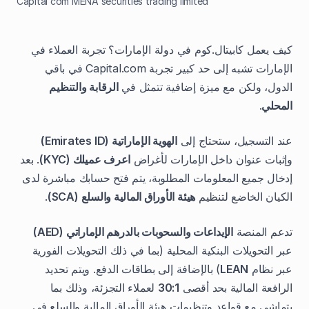
Capital com MENA securities trading limited
كيف يعمل كابيتال.كوم في دولة الإمارات؟ تجربة العملاء في
الإمارات تشبه إلى حد كبير تجربة Capital.com في باقي
الدول، ولكن مع ميزة إضافية تتمثل في
الرقابة والتنظيم
المحلي
.
عند التسجيل، ستحتاج إلى
الهوية الإماراتية (Emirates ID)
وإثبات عنوان داخل الإمارات لأغراض
اعرف عميلك (KYC)
. بعد
إدخال جميع المعلومات المطلوبة، يتم فتح حسابك مباشرة لدى
الكيان الخاضع لتنظيم
هيئة الأوراق المالية والسلع (SCA)
.
تدعم المنصة
الإيداعات والسحوبات بالدرهم الإماراتي (AED)
عبر التحويلات البنكية المحلية (بما في ذلك التحويلات الفورية
عبر نظام
LEAN
) بالإضافة إلى بطاقات الدفع. ويتم تحديد
الرافعة المالية بحد أقصى
30:1
لعملاء التجزئة، وذلك بما
يتماشى مع قواعد وتنظيمات هيئة الأوراق المالية والسلع في