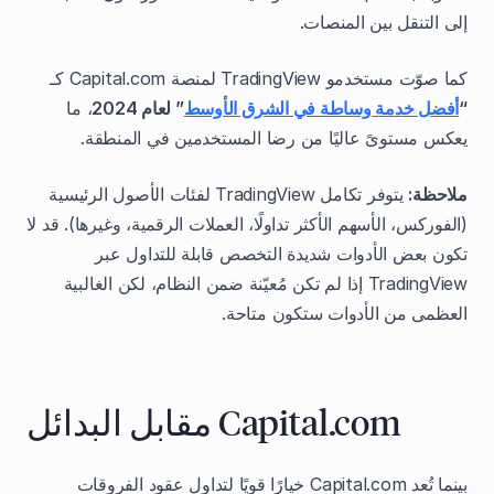
إلى التنقل بين المنصات.
كما صوّت مستخدمو TradingView لمنصة Capital.com كـ
“
أفضل خدمة وساطة في الشرق الأوسط
” لعام 2024
، ما
يعكس مستوىً عاليًا من رضا المستخدمين في المنطقة.
ملاحظة:
يتوفر تكامل TradingView لفئات الأصول الرئيسية
(الفوركس، الأسهم الأكثر تداولًا، العملات الرقمية، وغيرها). قد لا
تكون بعض الأدوات شديدة التخصص قابلة للتداول عبر
TradingView إذا لم تكن مُعيّنة ضمن النظام، لكن الغالبية
العظمى من الأدوات ستكون متاحة.
Capital.com مقابل البدائل
بينما تُعد Capital.com خيارًا قويًا لتداول عقود الفروقات