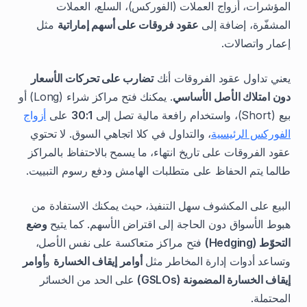
المؤشرات، أزواج العملات (الفوركس)، السلع، العملات
المشفّرة، إضافة إلى
عقود فروقات على أسهم إماراتية
مثل
إعمار واتصالات.
يعني تداول عقود الفروقات أنك
تضارب على تحركات الأسعار
دون امتلاك الأصل الأساسي
. يمكنك فتح مراكز شراء (Long) أو
بيع (Short)، واستخدام رافعة مالية تصل إلى
30:1
على
أزواج
الفوركس الرئيسية
، والتداول في كلا اتجاهي السوق. لا تحتوي
عقود الفروقات على تاريخ انتهاء، ما يسمح بالاحتفاظ بالمراكز
طالما يتم الحفاظ على متطلبات الهامش ودفع رسوم التبييت.
البيع على المكشوف سهل التنفيذ، حيث يمكنك الاستفادة من
هبوط الأسواق دون الحاجة إلى اقتراض الأسهم. كما يتيح
وضع
التحوّط (Hedging)
فتح مراكز متعاكسة على نفس الأصل،
وتساعد أدوات إدارة المخاطر مثل
أوامر إيقاف الخسارة
و
أوامر
إيقاف الخسارة المضمونة (GSLOs)
على الحد من الخسائر
المحتملة.