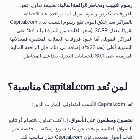
رسوم التبييت ومخاطر الرافعة المالية:
بطبيعة تداول عقود
الفروقات، تُفرض رسوم تمويل لليلة واحدة عند الاحتفاظ
بالمراكز بعد إغلاق اليوم. تبلغ رسوم التبييت لدى Capital.com
تقريبًا معدل SOFR (سعر الفائدة بين البنوك) زائد 4% على
المراكز الطويلة. أما عقود فروقات العملات المشفرة فمعدلاتها
السنوية أعلى (نحو 22%). إضافة إلى ذلك، فإن الرافعة المالية
المرتفعة حتى 30:1 للحسابات التجزئة تضاعف المخاطر.
لمن تُعد Capital.com مناسبة؟
تُعد Capital.com الأنسب لمتداولي الإمارات الذين:
نشطون ومطلعون على الأسواق.
إذا كنت تتداول بانتظام أو تتابع
الأسواق العالمية وتبحث عن تنفيذ سريع وبتكلفة منخفضة عبر
فئات أصول متعددة، فإن Capital.com خيار مناسب لك.