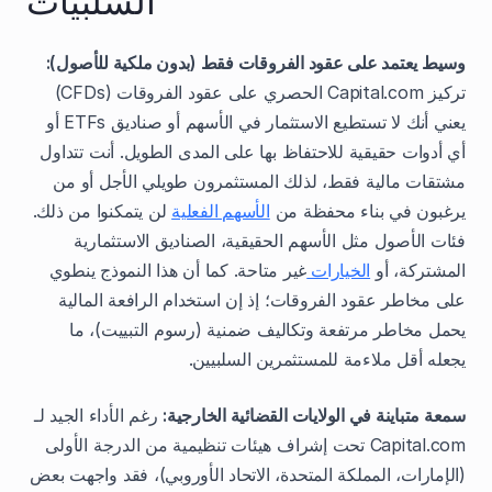
وسيط يعتمد على عقود الفروقات فقط (بدون ملكية للأصول):
تركيز Capital.com الحصري على عقود الفروقات (CFDs)
يعني أنك لا تستطيع الاستثمار في الأسهم أو صناديق ETFs أو
أي أدوات حقيقية للاحتفاظ بها على المدى الطويل. أنت تتداول
مشتقات مالية فقط، لذلك المستثمرون طويلي الأجل أو من
يرغبون في بناء محفظة من
الأسهم الفعلية
لن يتمكنوا من ذلك.
فئات الأصول مثل الأسهم الحقيقية، الصناديق الاستثمارية
المشتركة، أو
الخيارات
غير متاحة. كما أن هذا النموذج ينطوي
على مخاطر عقود الفروقات؛ إذ إن استخدام الرافعة المالية
يحمل مخاطر مرتفعة وتكاليف ضمنية (رسوم التبييت)، ما
يجعله أقل ملاءمة للمستثمرين السلبيين.
سمعة متباينة في الولايات القضائية الخارجية:
رغم الأداء الجيد لـ
Capital.com تحت إشراف هيئات تنظيمية من الدرجة الأولى
(الإمارات، المملكة المتحدة، الاتحاد الأوروبي)، فقد واجهت بعض