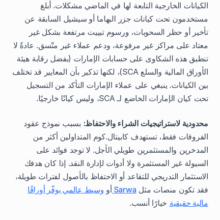
الكيانات الخارجية التابعة لها في الماضي مشكلات. أبلغ
مستخدمون تحت كيانات جزر البهاما أو سيشيل السابقة عن
تأخير أو حظر السحوبات، ورسوم تبييت مرتفعة بشكل غير
معتاد على مراكز غير مرفوعة، ودعم عملاء غير متّسق. عادةً لا
تنطبق هذه الشكاوى على حسابات الإمارات (بفضل رقابة هيئة
الأوراق المالية والسلع SCA)، لكنها تذكير بأن المعايير قد تختلف
بين الكيانات. ينبغي على عملاء الإمارات التأكد من التسجيل
تحت كيان الإمارات الخاضع لـ SCA، وليس كيانًا خارجيًا.
محدودية لاستراتيجيات الشراء والاحتفاظ:
بسبب نموذج عقود
الفروقات فقط، تستهدف كابيتال.كوم المتداولين أكثر من
المدخرين والمستثمرين طويلي الأجل. لا توجد فوائد على
السيولة غير المستثمرة ولا أدوات لإدارة النقد. إذا كان هدفك
الاستثمار التدريجي للتقاعد أو الاحتفاظ بالأصول لفترات طويلة،
فقد تكون منصات مثل
Sarwa
أو
وسيط عالمي يوفّر أوراقًا
مالية حقيقية
خيارًا أنسب.