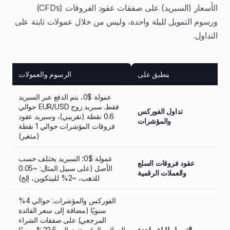
الأسعار (السبريد) على صفقات عقود الفروقات (CFDs)
ورسوم التمويل لليلة واحدة، وليس من خلال عمولات ثابتة على
التداول.
ينطبق على
الرسوم والعمولات
عمولة $0، يتم الدفع عبر السبريد
فقط. سبريد زوج EUR/USD حوالي
تداول الفوركس
0.6 نقطة (تقريبي)، وسبريد عقود
والمؤشرات
فروقات المؤشرات حوالي 1 نقطة
(متغير)
عمولة $0؛ السبريد يختلف حسب
عقود فروقات السلع
الأصل (على سبيل المثال: ~0.05
والعملات الرقمية
للذهب، ~2% للبيتكوين، إلخ)
الفوركس والمؤشرات: حوالي 4%
سنويًا (مضافة إلى سعر الفائدة
المرجعي) على صفقات الشراء
التمويل لليلة واحدة
العملات الرقمية: حوالي 22.5% سنويًا