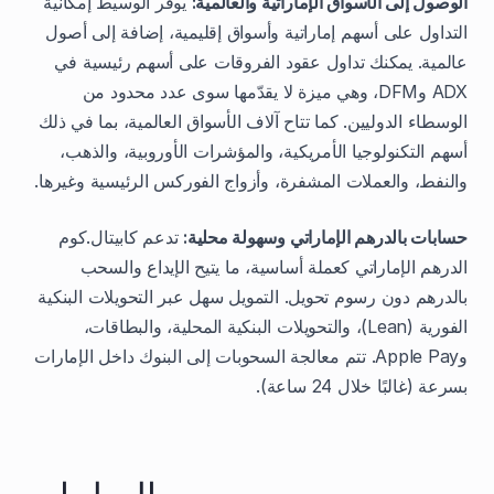
الوصول إلى الأسواق الإماراتية والعالمية:
يوفّر الوسيط إمكانية
التداول على أسهم إماراتية وأسواق إقليمية، إضافة إلى أصول
عالمية. يمكنك تداول عقود الفروقات على أسهم رئيسية في
ADX وDFM، وهي ميزة لا يقدّمها سوى عدد محدود من
الوسطاء الدوليين. كما تتاح آلاف الأسواق العالمية، بما في ذلك
أسهم التكنولوجيا الأمريكية، والمؤشرات الأوروبية، والذهب،
والنفط، والعملات المشفرة، وأزواج الفوركس الرئيسية وغيرها.
حسابات بالدرهم الإماراتي وسهولة محلية:
تدعم كابيتال.كوم
الدرهم الإماراتي كعملة أساسية، ما يتيح الإيداع والسحب
بالدرهم دون رسوم تحويل. التمويل سهل عبر التحويلات البنكية
الفورية (Lean)، والتحويلات البنكية المحلية، والبطاقات،
وApple Pay. تتم معالجة السحوبات إلى البنوك داخل الإمارات
بسرعة (غالبًا خلال 24 ساعة).
السلبيات