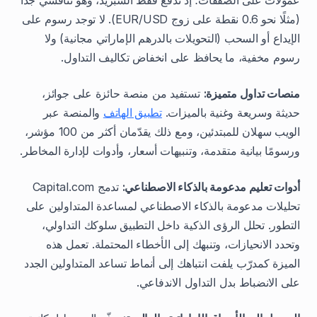
(مثلًا نحو ‎0.6‎ نقطة على زوج EUR/USD). لا توجد رسوم على
الإيداع أو السحب (التحويلات بالدرهم الإماراتي مجانية) ولا
رسوم مخفية، ما يحافظ على انخفاض تكاليف التداول.
منصات تداول متميزة:
تستفيد من منصة حائزة على جوائز،
حديثة وسريعة وغنية بالميزات.
تطبيق الهاتف
والمنصة عبر
الويب سهلان للمبتدئين، ومع ذلك يقدّمان أكثر من 100 مؤشر،
ورسومًا بيانية متقدمة، وتنبيهات أسعار، وأدوات لإدارة المخاطر.
أدوات تعليم مدعومة بالذكاء الاصطناعي:
تدمج Capital.com
تحليلات مدعومة بالذكاء الاصطناعي لمساعدة المتداولين على
التطور. تحلل الرؤى الذكية داخل التطبيق سلوكك التداولي،
وتحدد الانحيازات، وتنبهك إلى الأخطاء المحتملة. تعمل هذه
الميزة كمدرّب يلفت انتباهك إلى أنماط تساعد المتداولين الجدد
على الانضباط بدل التداول الاندفاعي.