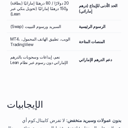
20 دولارًا / 80 درهمًا إماراتيًا (بطاقة)
الحد الأدنى للإيداع (درهم
و150 درهمًا إماراتيًا (تحويل بنكي عبر
إماراتي)
Lean)
الرسوم الرئيسية
السبريد ورسوم التبييت (Swap)
الويب، تطبيق الهاتف المحمول، MT4،
المنصات المتاحة
TradingView
نعم، إيداعات وسحوبات بالدرهم
دعم الدرهم الإماراتي
الإماراتي دون رسوم عبر نظام Lean
الإيجابيات
بدون عمولات وسبريد منخفض:
لا تفرض كابيتال.كوم أي
عمولات على الصفقات؛ إذ تدفع فقط السبريد، وهو تنافسي جدًا