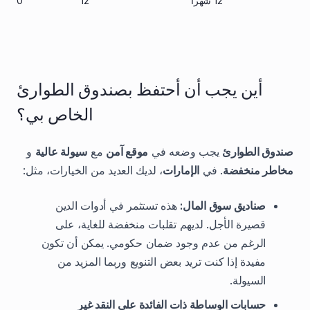
12 شهراً
12
53,280 درهم
أين يجب أن أحتفظ بصندوق الطوارئ
الخاص بي؟
صندوق الطوارئ
يجب وضعه في
موقع آمن
مع
سيولة عالية
و
مخاطر منخفضة
. في
الإمارات
، لديك العديد من الخيارات، مثل:
صناديق سوق المال:
هذه تستثمر في أدوات الدين
قصيرة الأجل. لديهم تقلبات منخفضة للغاية، على
الرغم من عدم وجود ضمان حكومي. يمكن أن تكون
مفيدة إذا كنت تريد بعض التنويع وربما المزيد من
السيولة.
حسابات الوساطة ذات الفائدة على النقد غير