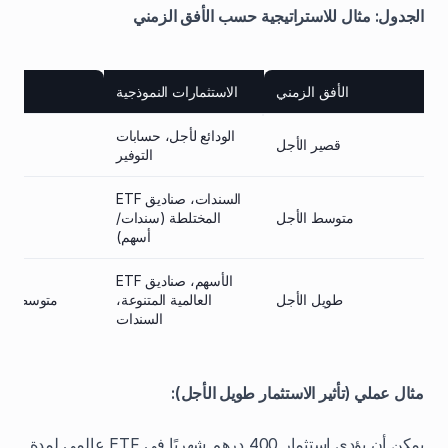
الجدول: مثال للاستراتيجية حسب الأفق الزمني
الأفق الزمني
الاستثمارات النموذجية
ال
الودائع لأجل، حسابات
قصير الأجل
من
التوفير
السندات، صناديق ETF
متوسط الأجل
المختلطة (سندات/
مت
أسهم)
الأسهم، صناديق ETF
طويل الأجل
العالمية المتنوعة،
متوسطة / م
السندات
مثال عملي (تأثير الاستثمار طويل الأجل):
يمكن أن يؤدي استثمار 400 درهم شهريًا في ETF عالمي لمدة