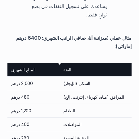
يساعدك على تسجيل النفقات في بضع
ثوانٍ فقط.
مثال عملي (ميزانية آنا، صافي الراتب الشهري: 6400 درهم
إماراتي):
الفئة
المبلغ الشهري
السكن (الإيجار)
2,000 درهم
المرافق (مياه، كهرباء، إنترنت، إلخ)
480 درهم
الطعام
1,200 درهم
المواصلات
400 درهم
الرعاية الصحية
280 درهم