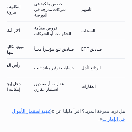
حصص ملكية في
إمكانية عائد م
الأسهم
شركات مدرجة في
مرونة في ال
البورصة
قروض مقدّمة
السندات
أكثر أماناً، دخ
للحكومات أو الشركات
تنويع، تكاليف من
صناديق ETF
صناديق تتبع مؤشراً معيناً
سهلة الاس
رأس المال م
الودائع لأجل
حسابات توفير بعائد ثابت
ب
عقارات أو صناديق
دخل إيجاري م
العقارات
استثمار عقاري
إمكانية ارتفاع 
هل تريد معرفة المزيد؟ اقرأ دليلنا عن »
كيفية استثمار الأموال
في الإمارات
«.