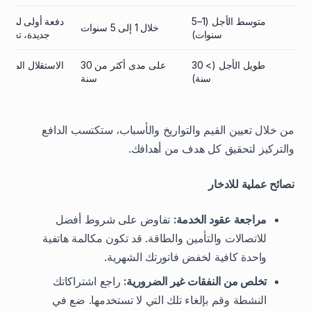
متوسط الأجل (1–5
دفعة أولى لمنزل، 
خلال 1 إلى 5 سنوات
سنوات)
جديدة، تعليم ا
طويل الأجل (> 30
على مدى أكثر من 30
الاستقلال المالي، ا
سنة)
سنة
من خلال تعيين القيم والتواريخ والأسباب، ستكتسب الدافع
والتركيز لتحقيق كل هدف من أهدافك.
نصائح عملية للادخار
مراجعة عقود الخدمة:
تفاوض على شروط أفضل
للاتصالات والتأمين والطاقة. قد تكون مكالمة هاتفية
واحدة كافية لخفض فاتورتك الشهرية.
تخلص من النفقات غير الضرورية:
راجع اشتراكاتك
النشطة وقم بإلغاء تلك التي لا تستخدمها. ضع في