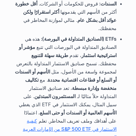
السندات:
قروض للحكومات أو الشركات.
أقل خطورة
أكثر من الأسهم التي يقدمونها
أكثر استقرارًا ولكن
عوائد أقل بشكل عام
. مثالي لموازنة المخاطر في
محفظتك.
ETFs (الصناديق المتداولة في البورصة):
هذه هي
الصناديق المتداولة في البورصات التي تتبع
مؤشر أو
استراتيجية استثمار
، تقدم
طريقة سهلة للتنويع
محفظتك. تسمح صناديق الاستثمار المتداولة بالتعرض
لمجموعة واسعة من الأصول، مثل
الأسهم أو السندات
أو السلع أو قطاعات اقتصادية محددة
. مع
تكاليف
منخفضة وإدارة مبسطة
، تعد صناديق الاستثمار
المتداولة حلاً مثاليًا لـ
المستثمرون المبتدئين
. على
سبيل المثال، يمكنك الاستثمار في ETF الذي يغطي
الأسهم العالمية أو السندات أو حتى السلع
، اعتمادًا
على أهدافك وملف تعريف المخاطر. تعلم
كيفية
الاستثمار في S&P 500 ETF من الإمارات العربية