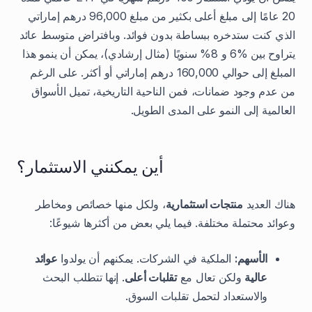
20 عامًا إلى مبلغ أعلى بكثير من مبلغ 96,000 درهم إماراتي
الذي كنت ستدخره ببساطة بدون فوائد. وبافتراض متوسط عائد
يتراوح بين %6 و 8% سنويًا (مثال إرشادي)، يمكن أن ينمو هذا
المبلغ إلى حوالي 160,000 درهم إماراتي أو أكثر. على الرغم
من عدم وجود ضمانات، فمن الناحية التاريخية، تميل الأسواق
العالمية إلى النمو على المدى الطويل.
أين يمكنني الاستثمار؟
هناك العديد
منتجات استثمارية
، ولكل منها خصائص ومخاطر
وعوائد محتملة مختلفة. فيما يلي بعض من أكثرها شيوعًا:
الأسهم:
الملكية في الشركات. يمكنهم أن يولدوا
عوائد
عالية
ولكن تعال مع
تقلبات أعلى
. إنها تتطلب البحث
والاستعداد لتحمل تقلبات السوق.