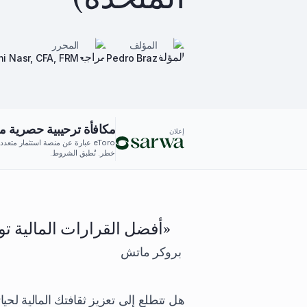
المؤلف
المحرر
ni Nasr, CFA, FRM
Pedro Braz
مكافأة ترحيبية حصرية من eToro: احصل على ما يصل إلى 500
إعلان
eToro عبارة عن منصة استثمار مت
خطر. تُطبق الشروط.
«أفضل القرارات المالية تو
بروكر ماتش
هل تتطلع إلى تعزيز ثقافتك المالية لحيا