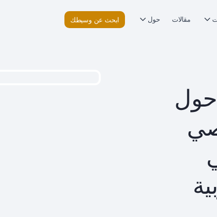
ت
مقالات
حول
ابحث عن وسيطك
حول
صي
ي
ية