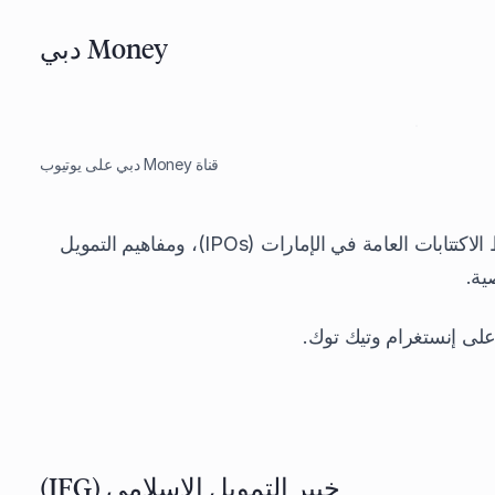
Money دبي
قناة Money دبي على يوتيوب
مقاطع قصيرة (Reels وShorts) تُبسّط الاكتتابات العامة في الإمارات (IPOs)، ومفاهيم التمويل
ية.
لى إنستغرام وتيك توك.
خبير التمويل الإسلامي (IFG)