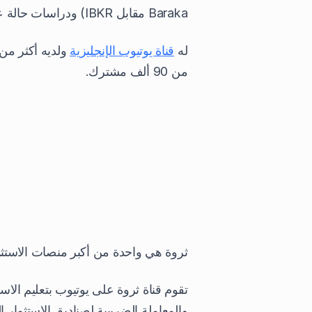
Baraka مقابل IBKR) ودراسات حالة عن الاستثمار العقاري في دبي.
له
قناة يوتيوب الإنجليزية
ولديه أكثر من 5 آلاف مشترك، في حين أن ه
من 90 ألف مشترك.
ثروة هي واحدة من أكبر منصات الاستثما
تقوم قناة ثروة على يوتيوب بتعليم الا
والمعاملة الضريبية لصناديق الاستثمار ا