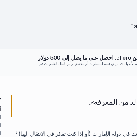
To
 دولار
عددة الأصول. قد ترتفع قيمة استثماراتك أو تنخفض. رأس المال الخاص بك في
ج
لد من المعرفة».
أ
أ
أ
تك في دولة الإمارات (أو إذا كنت تفكر في الانتقال إليها)؟
أ