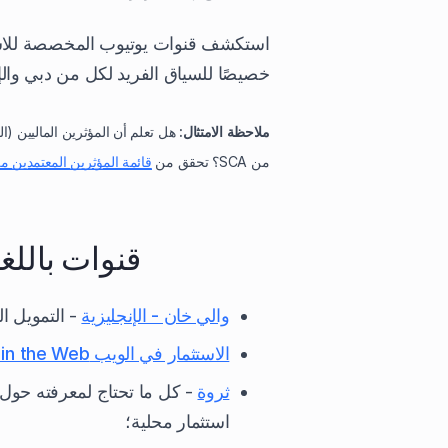
استكشف قنوات يوتيوب المخصصة للاستث
خصيصًا للسياق الفريد لكل من دبي والإ
ملاحظة الامتثال:
هل تعلم أن المؤثرين الماليين (ا
من SCA؟ تحقق من
قائمة المؤثرين المعتمدين من SCA ه
قنوات باللغة
والي خان - الإنجليزية
- التمويل 
الاستثمار في الويب Investing in the Web
ثروة
- كل ما تحتاج لمعرفته حول 
استثمار محلية؛