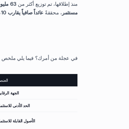
منذ إطلاقها، تم توزيع أكثر من
63 مليون درهم إماراتي
مستثمر
، محققةً
عائداً صافياً يقارب 10%
في عجلة من أمرك؟ فيما يلي ملخص سريع 
العنص
الجهة الرقابي
الحد الأدنى للاستثما
الأصول القابلة للاستثما