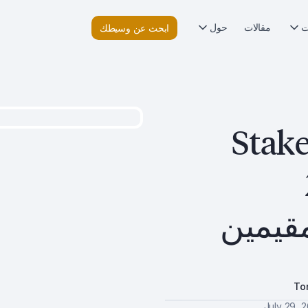
ت
مقالات
حول
ابحث عن وسيطك
راجعة منصة Stake
مقيمين
To
July 29, 