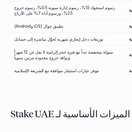
رسوم استحواذ 1.5%، رسوم إدارة سنوية 0.5%، رسوم خروج
ة
2.5%، ورسوم أداء 7% على الأرباح
ة
تطبيق جوال (iOS وAndroid)
ة
توزيعات دخل إيجاري شهرية تُحوَّل مباشرة إلى حسابك
سيولة منخفضة جداً مع فترة حجز إلزامية لا تقل عن 12 شهراً
ة
ونوافذ خروج محدودة مرتين سنوياً
ة
تتوفر خيارات استثمار متوافقة مع الشريعة الإسلامية
الميزات الأساسية لـ Stake UAE