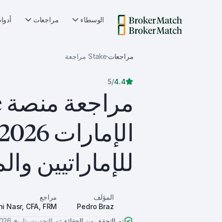
الوسطاء
مراجعات
أدوا
مراجعات
·
Stake
مراجعة
5
/
4.4
م
الإمارات 2026
للإماراتيين وال
المؤلف
مراجع
ni Nasr, CFA, FRM
Pedro Braz
تم التحقق من الحقائق
·
تم التحديث بتاريخ
2026