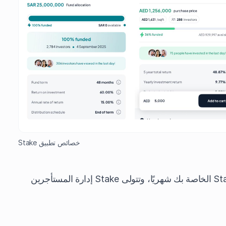
خصائص تطبيق Stake
يتم جمع الإيجار ودفعه إلى محفظة Stake الخاصة بك شهريًا، وتتولى Stake إدارة المستأجرين