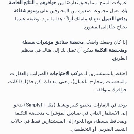
عمولات المنتج، مما يخلق تعارضًا بين
حوافزهم
و
النتائج الخاصة
بك
. تعمل مجموعة صغيرة من المحترفين على
رسوم شفافة
يدفعها العميل
ضع اهتماماتك أولاً - هذا ما تريد توظيفه عندما
تحتاج حقًا إلى المشورة.
إذا كان وضعك واضحًا،
محفظة صناديق مؤشرات بسيطة
ومنخفضة التكلفة
يمكن أن تصل بك إلى هناك في معظم
الطريق.
احتفظ بالمستشارين لـ
مركب
الاحتياجات
(الضرائب والعقارات
والمعاشات ومخارج الأعمال)، وحتى مع ذلك، كن حذرًا إذا كانت
حوافزك متوافقة.
يوجد في الإمارات مجتمع كبير ونشط (مثل SimplyFI) يدعو
إلى الاستثمار الذاتي في صناديق المؤشرات منخفضة التكلفة
وبمحافظ بسيطة، مع اللجوء إلى المستشارين فقط في حالات
التعقيد الضريبي أو التخطيطي.