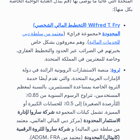
المتحدة التي غالبًا ما يوصى بها (قم ببذل العناية الواجبة الخاصة
بكل منها):
Wilfred T. Fry (التخطيط المالي الشخصي)
المحدودة
«مجموعة فراي» (
معتمد من سلطة دبي
للخدمات المالية
). وهم معروفون بشكل خاص
بخبرتهم في الضرائب عبر الحدود والتخطيط العقاري،
وخاصة للمغتربين في المملكة المتحدة.
ثروة
: منصة الاستشارات الروبوتية الرائدة في دولة
الإمارات العربية المتحدة، والتي تقدم أيضًا خدمة
الثروة الخاصة بمساعدة المستثمرين. بالنسبة لمعظم
المستخدمين، تتراوح الرسوم السنوية من 0.85٪
(للأرصدة الصغيرة) إلى 0.5٪ للحسابات الكبيرة أو
المميزة. تشمل كيانات المجموعة
شركة ساروا لإدارة
الاستثمار المحدودة
(مركز دبي المالي العالمي، معتمد
من سلطة دبي المالية) و
شركة ساروا للثروة الرقمية
(كابيتال) المحدودة
(معتمد من ADGM، FRA).