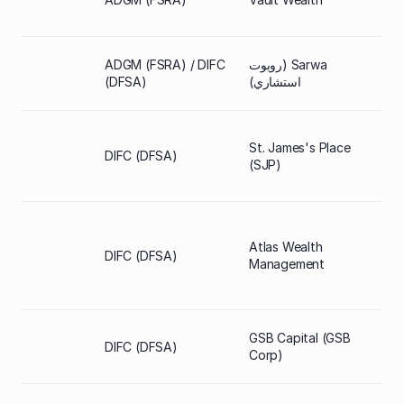
Sarwa (روبوت
ADGM (FSRA) / DIFC
استشاري)
(DFSA)
St. James's Place
DIFC (DFSA)
غير 
(SJP)
Atlas Wealth
DIFC (DFSA)
غير 
Management
GSB Capital (GSB
DIFC (DFSA)
غير 
Corp)