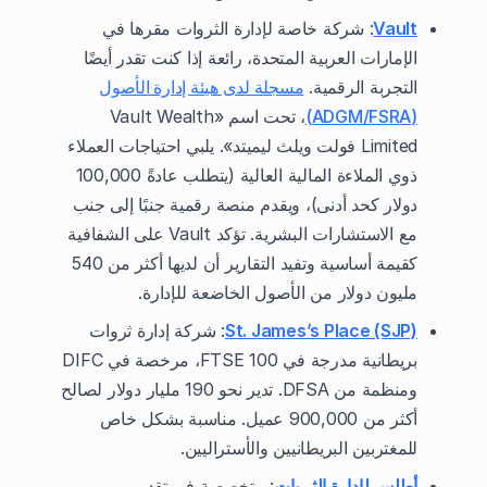
Vault
: شركة خاصة لإدارة الثروات مقرها في
الإمارات العربية المتحدة، رائعة إذا كنت تقدر أيضًا
التجربة الرقمية.
مسجلة لدى هيئة إدارة الأصول
(ADGM/FSRA)
، تحت اسم «Vault Wealth
Limited فولت ويلث ليميتد». يلبي احتياجات العملاء
ذوي الملاءة المالية العالية (يتطلب عادةً 100,000
دولار كحد أدنى)، ويقدم منصة رقمية جنبًا إلى جنب
مع الاستشارات البشرية. تؤكد Vault على الشفافية
كقيمة أساسية وتفيد التقارير أن لديها أكثر من 540
مليون دولار من الأصول الخاضعة للإدارة.
St. James’s Place (SJP)
: شركة إدارة ثروات
بريطانية مدرجة في FTSE 100، مرخصة في DIFC
ومنظمة من DFSA. تدير نحو 190 مليار دولار لصالح
أكثر من 900,000 عميل. مناسبة بشكل خاص
للمغتربين البريطانيين والأستراليين.
أطلس لإدارة الثروات
: متخصصة في تقديم