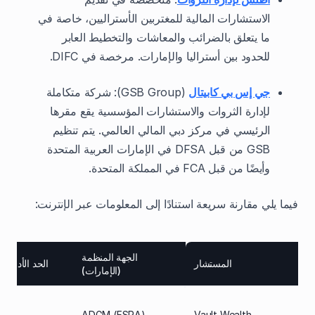
الاستشارات المالية للمغتربين الأستراليين، خاصة في
ما يتعلق بالضرائب والمعاشات والتخطيط العابر
للحدود بين أستراليا والإمارات. مرخصة في DIFC.
جي إس بي كابيتال
(GSB Group): شركة متكاملة
لإدارة الثروات والاستشارات المؤسسية يقع مقرها
الرئيسي في مركز دبي المالي العالمي. يتم تنظيم
GSB من قبل DFSA في الإمارات العربية المتحدة
وأيضًا من قبل FCA في المملكة المتحدة.
فيما يلي مقارنة سريعة استنادًا إلى المعلومات عبر الإنترنت:
الجهة المنظمة
المستشار
الحد الأدنى للا
(الإمارات)
,000
ADGM (FSRA)
Vault Wealth