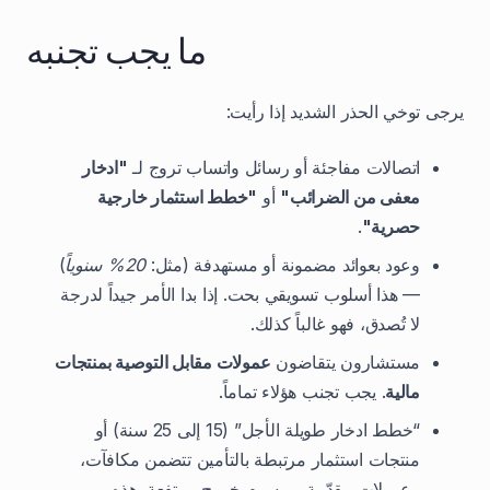
ما يجب تجنبه
يرجى توخي الحذر الشديد إذا رأيت:
اتصالات مفاجئة أو رسائل واتساب تروج لـ
"ادخار
معفى من الضرائب"
أو
"خطط استثمار خارجية
حصرية"
.
وعود بعوائد مضمونة أو مستهدفة (مثل:
20% سنوياً
)
— هذا أسلوب تسويقي بحت. إذا بدا الأمر جيداً لدرجة
لا تُصدق، فهو غالباً كذلك.
مستشارون يتقاضون
عمولات مقابل التوصية بمنتجات
مالية
. يجب تجنب هؤلاء تماماً.
“خطط ادخار طويلة الأجل” (15 إلى 25 سنة) أو
منتجات استثمار مرتبطة بالتأمين تتضمن مكافآت،
وعمولات مقدّمة، ورسوم خروج مرتفعة. هذه