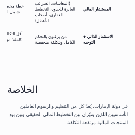
(المعاشات، الضرائب
خطة مخصصة، ت
المستشار المالي
العابرة للحدود، التخطيط
شامل للأمور ا
العقاري، أصحاب
الأعمال)
أقل التكاليف؛ 
الاستثمار الذاتي +
من يرغبون بالتحكم
كاملة؛ مهارات 
التوجيه
الكامل وبتكلفة منخفضة
الخلاصة
في دولة الإمارات، يُعدّ كل من التنظيم والرسوم العاملين
الأساسيين اللذين يميّزان بين التخطيط المالي الحقيقي وبين بيع
المنتجات المالية مرتفعة التكلفة.